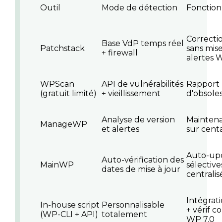
Outil
Mode de détection
Fonction
Correctio
Base VdP temps réel
Patchstack
sans mise
+ firewall
alertes 
WPScan
API de vulnérabilités
Rapport
(gratuit limité)
+ vieillissement
d'obsole
Analyse de version
Mainten
ManageWP
et alertes
sur centa
Auto-up
Auto-vérification des
MainWP
sélective
dates de mise à jour
centralis
Intégrat
In-house script
Personnalisable
+ vérif c
(WP-CLI + API)
totalement
WP 7.0