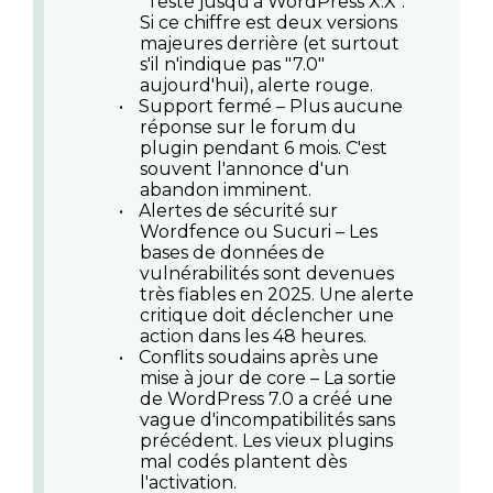
"Testé jusqu'à WordPress X.X".
Si ce chiffre est deux versions
majeures derrière (et surtout
s'il n'indique pas "7.0"
aujourd'hui), alerte rouge.
•
Support fermé
– Plus aucune
réponse sur le forum du
plugin pendant 6 mois. C'est
souvent l'annonce d'un
abandon imminent.
•
Alertes de sécurité sur
Wordfence ou Sucuri
– Les
bases de données de
vulnérabilités sont devenues
très fiables en 2025. Une alerte
critique doit déclencher une
action dans les 48 heures.
•
Conflits soudains après une
mise à jour de core
– La sortie
de WordPress 7.0 a créé une
vague d'incompatibilités sans
précédent. Les vieux plugins
mal codés plantent dès
l'activation.