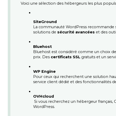
Voici une sélection des hébergeurs les plus popula
SiteGround
La communauté WordPress recommande souve
solutions de 
sécurité avancées
 et des ou
Bluehost
Bluehost est considéré comme un choix de lo
prix. Des 
certificats SSL
 gratuits et un ser
WP Engine
Pour ceux qui recherchent une solution ha
service client dédié et des fonctionnalités
OVHcloud
 Si vous recherchez un hébergeur français, OVHcloud propose des offres compétitives avec des performances solides et une bonne intégration avec 
WordPress.